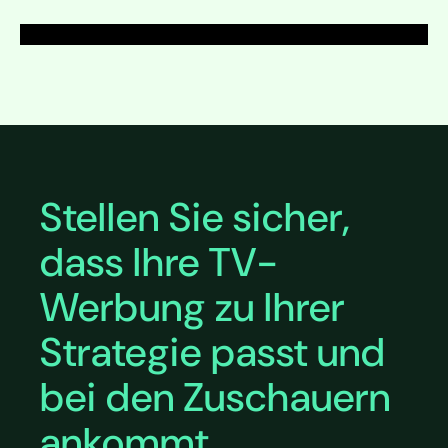
Ausklappen
Ausklappen
Stellen Sie sicher,
dass Ihre TV-
Werbung zu Ihrer
Strategie passt und
bei den Zuschauern
ankommt.