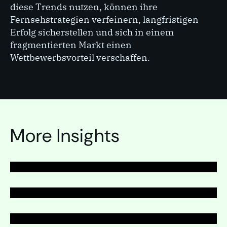
diese Trends nutzen, können ihre
Fernsehstrategien verfeinern, langfristigen
Erfolg sicherstellen und sich in einem
fragmentierten Markt einen
Wettbewerbsvorteil verschaffen.
SEITE
Fernsehen
SEITE
More Insights
Fernsehen
SEITE
Fernsehen
SEITE
Fernsehen
Ausklappen
Ausklappen