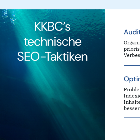
KKBC’s
Audi
technische
Organi
priori
SEO-Taktiken
Verbes
Opti
Proble
Indexi
Inhalt
besser