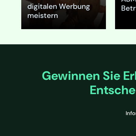
glaubwür
digitalen Werbung
Bet
Branchen
meistern
Fachzeits
Oder tau
Ausklappen
Ausk
Gewinnen Sie Er
Entsche
Inf