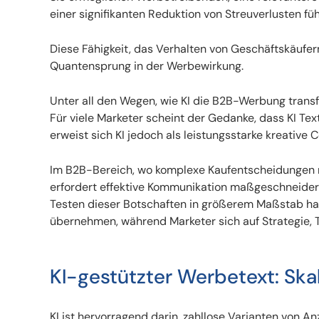
einer signifikanten Reduktion von Streuverlusten füh
Diese Fähigkeit, das Verhalten von Geschäftskäufern
Quantensprung in der Werbewirkung.
Unter all den Wegen, wie KI die B2B-Werbung transform
Für viele Marketer scheint der Gedanke, dass KI Texte
erweist sich KI jedoch als leistungsstarke kreative C
Im B2B-Bereich, wo komplexe Kaufentscheidungen 
erfordert effektive Kommunikation maßgeschneidert
Testen dieser Botschaften in größerem Maßstab hat 
übernehmen, während Marketer sich auf Strategie, To
KI-gestützter Werbetext: Ska
KI ist hervorragend darin, zahllose Varianten von A