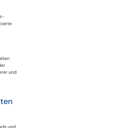
t-
cierte
alten
der
erer und
iten
eads und