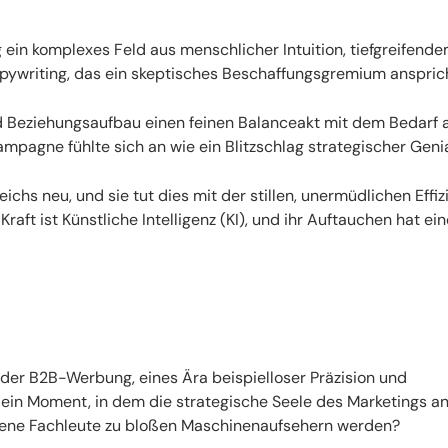
 ein komplexes Feld aus menschlicher Intuition, tiefgreifend
pywriting, das ein skeptisches Beschaffungsgremium ansprich
nd Beziehungsaufbau einen feinen Balanceakt mit dem Bedarf 
pagne fühlte sich an wie ein Blitzschlag strategischer Genia
ichs neu, und sie tut dies mit der stillen, unermüdlichen Effiz
raft ist Künstliche Intelligenz (KI), und ihr Auftauchen hat ein
 der B2B-Werbung, eines Ära beispielloser Präzision und
 ein Moment, in dem die strategische Seele des Marketings a
hrene Fachleute zu bloßen Maschinenaufsehern werden?