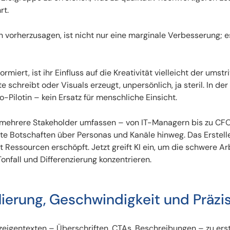
rt.
 vorherzusagen, ist nicht nur eine marginale Verbesserung; es
iert, ist ihr Einfluss auf die Kreativität vielleicht der umstri
 schreibt oder Visuals erzeugt, unpersönlich, ja steril. In der
o-Pilotin – kein Ersatz für menschliche Einsicht.
mehrere Stakeholder umfassen – von IT-Managern bis zu CF
e Botschaften über Personas und Kanäle hinweg. Das Erstell
Ressourcen erschöpft. Jetzt greift KI ein, um die schwere Ar
nfall und Differenzierung konzentrieren.
lierung, Geschwindigkeit und Präzi
nzeigentexten – Überschriften, CTAs, Beschreibungen – zu erst