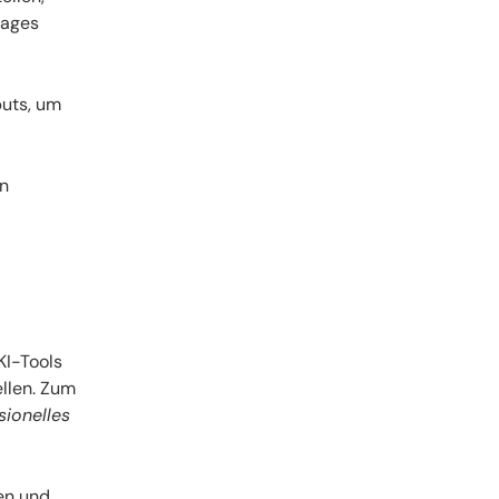
tages
uts, um
en
KI-Tools
llen. Zum
sionelles
en und