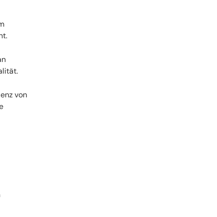
em
t.
an
lität.
ienz von
e
n