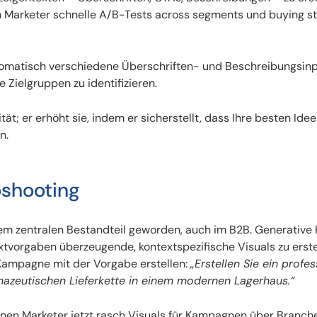
n Marketer schnelle A/B-Tests across segments und buying s
omatisch verschiedene Überschriften- und Beschreibungsinp
elgrup­­pen zu identifizieren.
ät; er erhöht sie, indem er sicherstellt, dass Ihre besten Ide
n.
oshooting
inem zentralen Bestandteil geworden, auch im B2B. Generative 
tvorgaben überzeugende, kontextspezifische Visuals zu erste
e Kampagne mit der Vorgabe erstellen:
„Erstellen Sie ein profes
rmazeutischen Lieferkette in einem modernen Lagerhaus.“
önnen Marketer jetzt rasch Visuals für Kampagnen über Branch