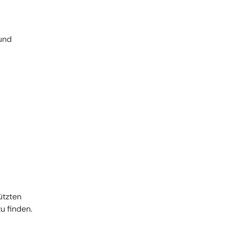
 und
ützten
u finden.